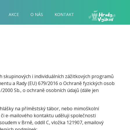
AKCE
O NÁS
KONTAKT
ch skupinových i individuálních zážitkových programů
mentu a Rady (EU) 679/2016 o Ochraně fyzických osob
/2000 Sb., o ochraně osobních údajů (dále jen
ihlášky na příměstský tábor, nebo mimoškolní
u či e-mailového kontaktu uděluji společnosti
oudem v Brně, oddíl C, vložka 121907, emailový
edených podmínek: