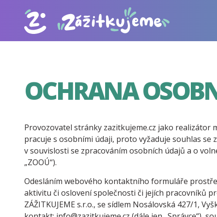
OCHRANA OSOBN
Provozovatel stránky zazitkujeme.cz jako realizátor 
pracuje s osobními údaji, proto vyžaduje souhlas s
v souvislosti se zpracováním osobních údajů a o voln
„ZOOÚ“).
Odesláním webového kontaktního formuláře prostře
aktivitu či oslovení společnosti či jejích pracovníků
ZÁŽITKUJEME s.r.o., se sídlem Nosálovská 427/1, Vyš
kontakt: info@zazitkujeme.cz (dále jen „Správce“), 