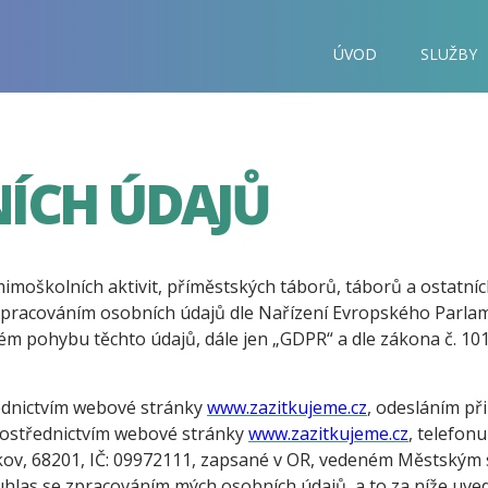
ÚVOD
SLUŽBY
ÍCH ÚDAJŮ
mimoškolních aktivit, příměstských táborů, táborů a ostatní
e zpracováním osobních údajů dle Nařízení Evropského Parla
ém pohybu těchto údajů, dále jen „GDPR“ a dle zákona č. 101
dnictvím webové stránky
www.zazitkujeme.cz
, odesláním př
 prostřednictvím webové stránky
www.zazitkujeme.cz
, telefon
kov, 68201, IČ: 09972111, zapsané v OR, vedeném Městským s
souhlas se zpracováním mých osobních údajů, a to za níže uv