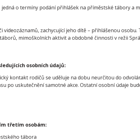
 jedná o termíny podání přihlášek na příměstské tábory a m
í či videozáznamů, zachycující jeho dítě – přihlášenou osobu
borů, mimoškolních aktivit a obdobné činnosti v režii Správce
ledujících osobních údajů:
onický kontakt rodičů se uděluje na dobu neurčitou do odvol
u po uskutečnění samotné akce. Ostatní osobní údaje bud
cím třetím osobám:
ěstského tábora