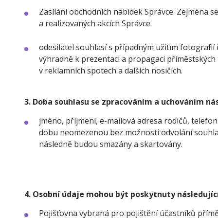
Zasílání obchodních nabídek Správce. Zejména se
a realizovaných akcích Správce.
odesilatel souhlasí s případným užitím fotografi
výhradně k prezentaci a propagaci příměstských tá
v reklamních spotech a dalších nosičích.
3. Doba souhlasu se zpracováním a uchováním nás
jméno, příjmení, e-mailová adresa rodičů, telef
dobu neomezenou bez možnosti odvolání souhlas
následně budou smazány a skartovány.
4. Osobní údaje mohou být poskytnuty následují
Pojišťovna vybraná pro pojištění účastníků přím