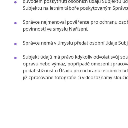
důvodem poskytnutí osobních údajů Subjektu údaj
Subjektu na letním táboře poskytovaným Správce
Správce nejmenoval pověřence pro ochranu osobn
povinností ve smyslu Nařízení,
Správce nemá v úmyslu předat osobní údaje Subj
Subjekt údajů má právo kdykoliv odvolat svůj so
opravu nebo výmaz, popřípadě omezení zpracování
podat stížnost u Úřadu pro ochranu osobních údaj
již zpracované fotografie či videozáznamy sloužíc