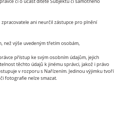
rávce či o účast dítěte Subjektu či samotného
pracovatele ani neurčil zástupce pro plnění
ým, než výše uvedeným třetím osobám,
právce přístup ke svým osobním údajům, jejich
lnost těchto údajů k jinému správci, jakož i právo
stupuje v rozporu s Nařízením. Jedinou výjimku tvoří
či fotografie nelze smazat.