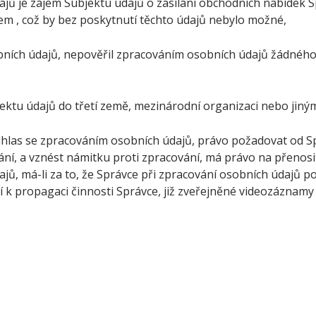
ů je zájem Subjektu údajů o zasílání obchodních nabídek Sp
m , což by bez poskytnutí těchto údajů nebylo možné,
ích údajů, nepověřil zpracováním osobních údajů žádného z
ektu údajů do třetí země, mezinárodní organizaci nebo jin
uhlas se zpracováním osobních údajů, právo požadovat od S
, a vznést námitku proti zpracování, má právo na přenosite
ů, má-li za to, že Správce při zpracování osobních údajů po
í k propagaci činnosti Správce, již zveřejněné videozáznamy 